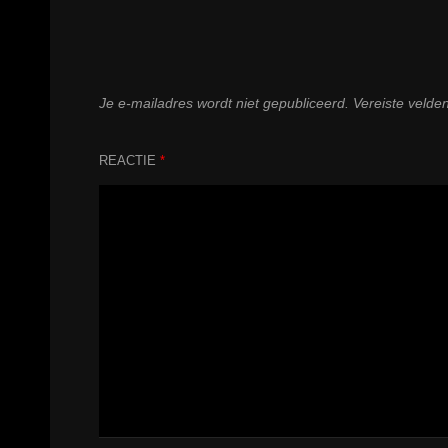
Je e-mailadres wordt niet gepubliceerd.
Vereiste velde
REACTIE
*