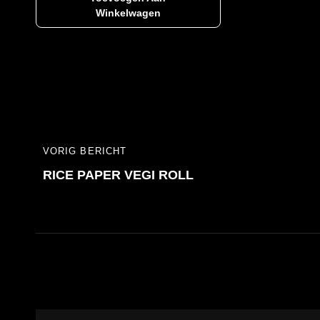
Winkelwagen
Bericht
VORIG BERICHT
VORIG
navigatie
RICE PAPER VEGI ROLL
BERICHT